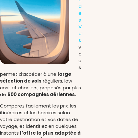
d
e
s
V
ol
s
v
o
u
s
permet d’accéder à une
large
sélection de vols
réguliers, low
cost et charters, proposés par plus
de
600 compagnies aériennes.
Comparez facilement les prix, les
itinéraires et les horaires selon
votre destination et vos dates de
voyage, et identifiez en quelques
instants
l’offre la plus adaptée à