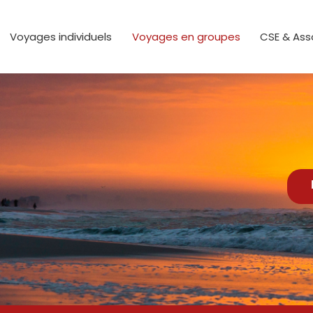
els
pes
Voyages individuels
Voyages en groupes
CSE & Ass
ons
 ?