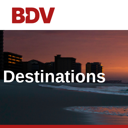
Voyages individu
Voyages en grou
CSE & Associati
Qui sommes-nous
Destinations