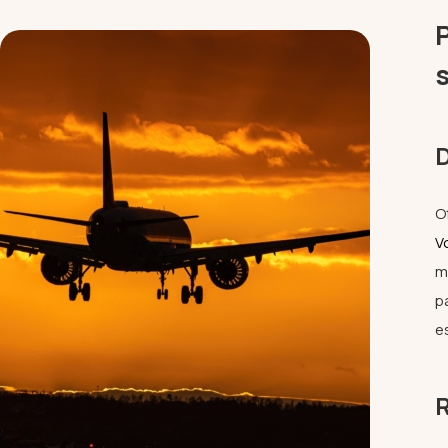
D
O
V
m
p
e
R