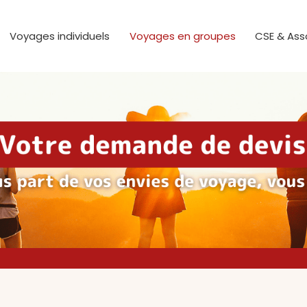
els
pes
Voyages individuels
Voyages en groupes
CSE & Ass
ons
 ?