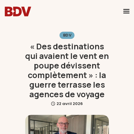
BDV
Voyages individuels
« Des destinations
Voyages en groupes
qui avaient le vent en
CSE & Associations
poupe dévissent
Qui sommes-nous ?
complètement » : la
guerre terrasse les
agences de voyage
22 avril 2026